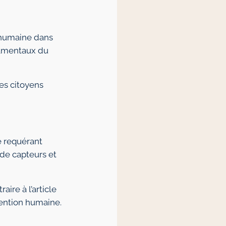
n humaine dans
damentaux du
es citoyens
e requérant
 de capteurs et
ire à l’article
vention humaine.