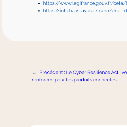
https://www.legifrance.gouv.fr/cet
https://info.haas-avocats.com/droit-
←
Précédent :
Le Cyber Resilience Act : v
renforcée pour les produits connectés