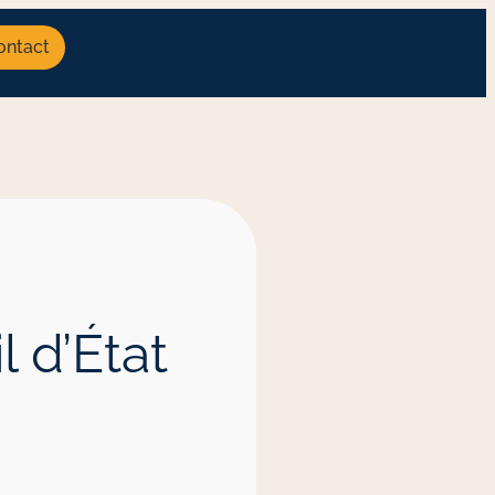
ontact
 d’État