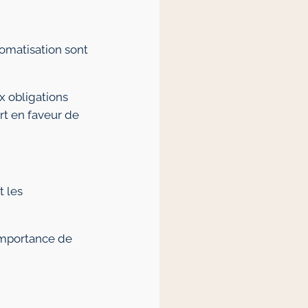
utomatisation sont
x obligations
rt en faveur de
t les
’importance de