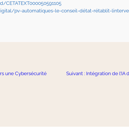
a/id/CETATEXT000050591105
digital/pv-automatiques-le-conseil-détat-rétablit-linter
ers une Cybersécurité
Suivant :
Intégration de l’IA 