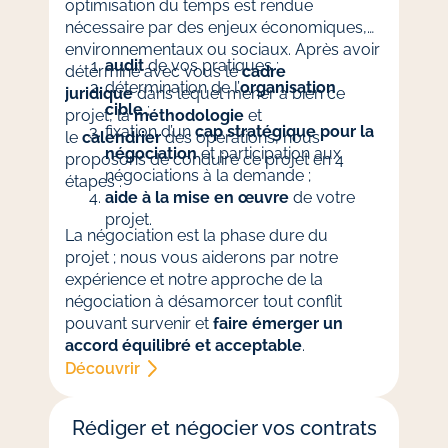
optimisation du temps est rendue
nécessaire par des enjeux économiques,
environnementaux ou sociaux. Après avoir
audit
de vos pratiques ;
déterminé avec vous le
cadre
détermination de l’
organisation
juridique
dans lequel mener à bien ce
cible
;
projet, la
méthodologie
et
fixation d’un
cap stratégique pour la
le
calendrier
des opérations, nous
négociation
et participation aux
proposons de conduire ce projet en 4
négociations à la demande ;
étapes :
aide à la mise en œuvre
de votre
projet.
La négociation est la phase dure du
projet ; nous vous aiderons par notre
expérience et notre approche de la
négociation à désamorcer tout conflit
pouvant survenir et
faire émerger un
accord équilibré et acceptable
.
Découvrir
Rédiger et négocier vos contrats