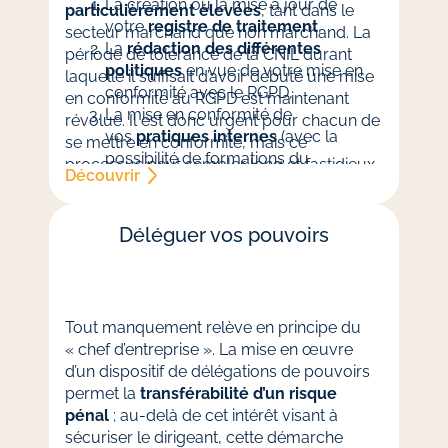
La création ou la mise à jour de
particulièrement élevées
, tant dans le
votre
registre de traitement
,
secteur marchand que non marchand. La
La
rédaction des différentes
période de tolérance de la CNIL durant
politiques
en vue de votre mise en
laquelle il suffisait d’avoir débuté une mise
conformité avec le RGPD,
en conformité au RGPD est maintenant
La mise en conformité de
révolue. Il est donc urgent pour chacun de
vos
pratiques internes
(avec la
se mettre en conformité, mais ce
possibilité de formations du
processus peut sembler long et fastidieux.
Découvrir
personnel).
C’est pourquoi Evolutio
Avocats
accompagne depuis le début
ses clients dans cette transition
et vous
Déléguer vos pouvoirs​
propose un service à la carte comprenant
notamment :
Tout manquement relève en principe du
« chef d’entreprise ». La mise en œuvre
d’un dispositif de délégations de pouvoirs
permet la
transférabilité d’un risque
pénal
; au-delà de cet intérêt visant à
sécuriser le dirigeant, cette démarche