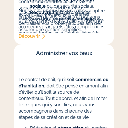
contentieux commerciaux, civils et
sociale
ou de sécurité sociale,
sociaux, Evolutio Avocats vous
Nous vous proposons une offre adaptée
Recouvrement
de créances,
accompagne également dans les
en fonction de vos besoins et pouvons
Suivi d’une
expertise judiciaire
,
différents types d’action afin de défendre
centraliser vos problématiques afin d’en
au mieux vos intérêts. Nos compétences
assurer une gestion simplifiée.
couvrent toutes les difficultés liées à la
Découvrir
gestion d’une structure :
Administrer vos baux
Le contrat de bail, qu’il soit
commercial ou
d’habitation
, doit être pensé en amont afin
d’éviter qu’il soit la source de
contentieux. Tout d’abord, et afin de limiter
les risques qui y sont liés, nous vous
accompagnons dans chacune des
étapes de sa création et de sa vie :