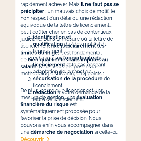
rapidement achever. Mais
il ne faut pas se
précipiter
: un mauvais choix de motif, le
non respect d’un délai ou une rédaction
équivoque de la lettre de licenciement
peut coûter cher en cas de contentieux
identification et
judiciaire. Dans la mesure où la lettre de
qualification
du/des motif(s) du
licenciement
fixe judiciairement les
licenciement ;
limites du litige
, il est fondamental
échange sur l’
opportunité du
de
bien qualifier les faits imputés au
licenciement
et le cas échéant,
salarié
. Nous vous proposons la
adaptation de la sanction ;
méthodologie suivante, en 4 points :
sécurisation de la procédure
de
licenciement ;
De plus, parce que licencier est une
rédaction
à votre demande de la
mesure de gestion, une
évaluation
lettre de licenciement.
financière du risque
est
systématiquement proposée pour
favoriser la prise de décision. Nous
pouvons enfin vous accompagner dans
une
démarche de négociation
si celle-ci
s’avère opportune.
Découvrir