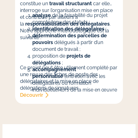
constitue un
travail structurant
car elle
interroge sur l’organisation mise en place
analyse
de la faisabilité du projet
et contribue par ailleurs à
compte tenu des statuts ;
la
responsabilisation des délégataires
.
identification des délégataires
;
Notre approche méthodologique est la
détermination des parcelles de
suivante :
pouvoirs
délégués à partir d’un
document de travail ;
proposition de
projets de
délégations
;
Ce projet peut être utilement complété par
accompagnement
une revue des fiches de poste des
personnalisé
(entretien avec les
délégataires et la mise en place de
délégataires ou formation
délégations de signatures.
individuelle) lors de la mise en œuvre
Découvrir
du dispositif.