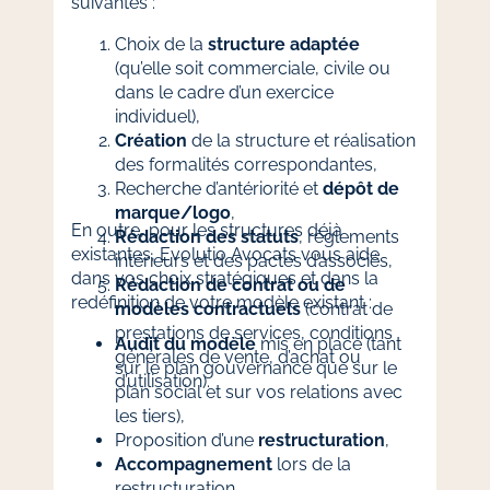
suivantes :
Choix de la
structure adaptée
(qu’elle soit commerciale, civile ou
dans le cadre d’un exercice
individuel),
Création
de la structure et réalisation
des formalités correspondantes,
Recherche d’antériorité et
dépôt de
marque/logo
,
En outre, pour les structures déjà
Rédaction des statuts
, règlements
existantes, Evolutio Avocats vous aide
intérieurs et des pactes d’associés,
dans vos choix stratégiques et dans la
Rédaction de contrat ou de
redéfinition de votre modèle existant :
modèles contractuels
(contrat de
prestations de services, conditions
Audit du modèle
mis en place (tant
générales de vente, d’achat ou
sur le plan gouvernance que sur le
d’utilisation).
plan social et sur vos relations avec
les tiers),
Proposition d’une
restructuration
,
Accompagnement
lors de la
restructuration.