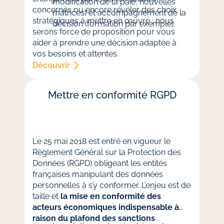
modification de la paie, nouvelles
concernés ou encore révéler des choix
matrices) et accompagnement de la
stratégiques à mettre en œuvre ; nous
décision (formation par exemple).
serons force de proposition pour vous
aider à prendre une décision adaptée à
vos besoins et attentes.
Découvrir
Mettre en conformité RGPD
Le 25 mai 2018 est entré en vigueur le
Règlement Général sur la Protection des
Données (RGPD) obligeant les entités
françaises manipulant des données
personnelles à s’y conformer. L’enjeu est de
taille et
la mise en conformité des
acteurs économiques indispensable à
raison du plafond des sanctions