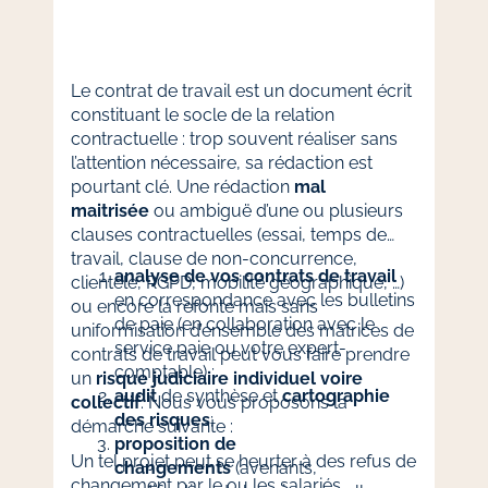
Le contrat de travail est un document écrit
constituant le socle de la relation
contractuelle : trop souvent réaliser sans
l’attention nécessaire, sa rédaction est
pourtant clé. Une rédaction
mal
maitrisée
ou ambiguë d’une ou plusieurs
clauses contractuelles (essai, temps de
travail, clause de non-concurrence,
analyse de vos contrats de travail
clientèle, RGPD, mobilité géographique, …)
en correspondance avec les bulletins
ou encore la refonte mais sans
de paie (en collaboration avec le
uniformisation d’ensemble des matrices de
service paie ou votre expert-
contrats de travail peut vous faire prendre
comptable) ;
un
risque judiciaire individuel voire
audit
de synthèse et
cartographie
collectif
. Nous vous proposons la
des risques
;
démarche suivante :
proposition de
Un tel projet peut se heurter à des refus de
changements
(avenants,
changement par le ou les salariés