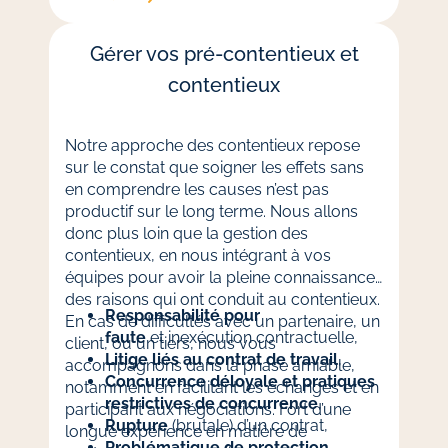
Gérer vos pré-contentieux et
contentieux
Notre approche des contentieux repose
sur le constat que soigner les effets sans
en comprendre les causes n’est pas
productif sur le long terme. Nous allons
donc plus loin que la gestion des
contentieux, en nous intégrant à vos
équipes pour avoir la pleine connaissance
des raisons qui ont conduit au contentieux.
Responsabilité pour
En cas de difficultés avec un partenaire, un
faute
et inexécution contractuelle,
client, ou un tiers, nous vous
Litige liés au contrat de travail
,
accompagnons dans la phase amiable,
Concurrence déloyale et pratiques
notamment en facilitant les échanges et en
restrictives de concurrence
,
participant aux négociations. Fort d’une
Rupture
(brutale) d’un contrat,
longue expérience en matière de
Problématique de protection