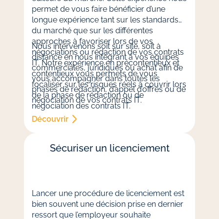
permet de vous faire bénéficier d’une
longue expérience tant sur les standards
du marché que sur les différentes
approches à favoriser lors de vos
Nous intervenons soit sur site, soit à
négociations ou rédaction de vos contrats
distance en nous intégrant à vos équipes
IT. Notre expérience en précontentieux et
commerciales, juridiques ou achat afin de
contentieux vous permets de vous
vous accompagner dans toutes les
focaliser sur les risques réels à couvrir lors
phases de rédaction, d’appel d’offres ou de
de la phase de rédaction ou de
négociation de vos contrats IT.
négociation des contrats IT.
Découvrir
Sécuriser un licenciement
Lancer une procédure de licenciement est
bien souvent une décision prise en dernier
ressort que l’employeur souhaite