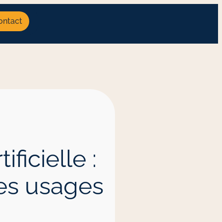
ontact
ficielle :
les usages