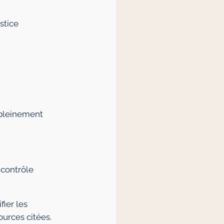
stice
 pleinement
 contrôle
fier les
ources citées.