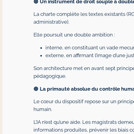
🟠
Un instrument de droit souple à doubl
La charte complète les textes existants (RG
administrative).
Elle poursuit une double ambition :
interne, en constituant un vade mecum
externe, en affirmant l’image d’une j
Son architecture met en avant sept princip
pédagogique.
🟠
La primauté absolue du contrôle hum
Le cœur du dispositif repose sur un principe
humain.
L’IA n’est qu’une aide. Les magistrats demeu
informations produites, prévenir les biais co