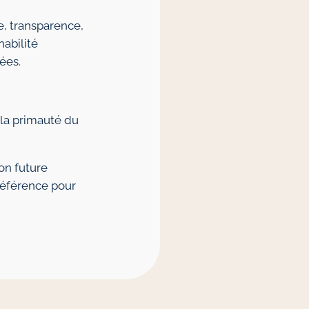
e, transparence,
nabilité
ées.
 la primauté du
ion future
référence pour