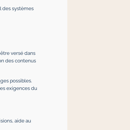
al des systèmes
 être versé dans
tion des contenus
ages possibles.
des exigences du
ions, aide au