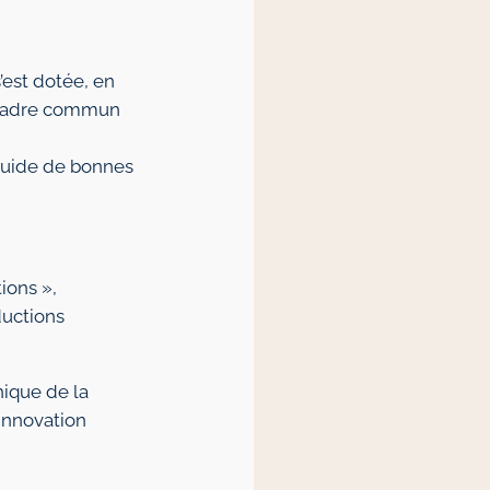
s’est dotée, en
un cadre commun
e guide de bonnes
ions »,
ductions
hique de la
 innovation